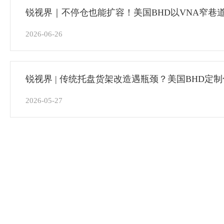
锐视界｜不停仓也能扩容！美国BHD以VNA窄巷
商仓库升级
2026-06-26
锐视界 | 传统托盘货架改造遇瓶颈？美国BHD定
架成功破局！
2026-05-27