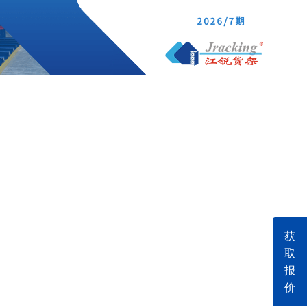
获
取
报
价