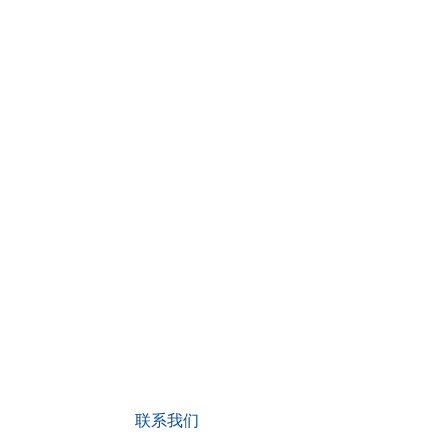
致力于成为专业的全球化
智能仓储设备制造商
优质产品，是走向世界的桥梁！客户满意，是
联系我们