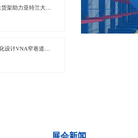
道货架助力亚特兰大电
制化设计VNA窄巷道货
展会新闻