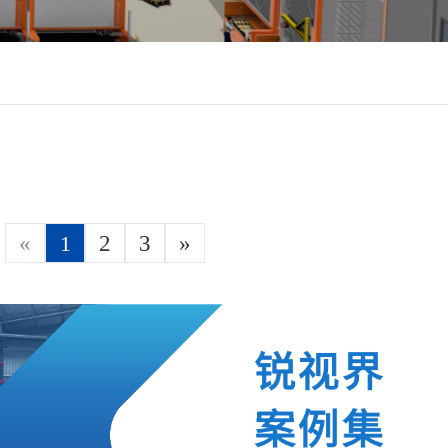
«
1
2
3
»