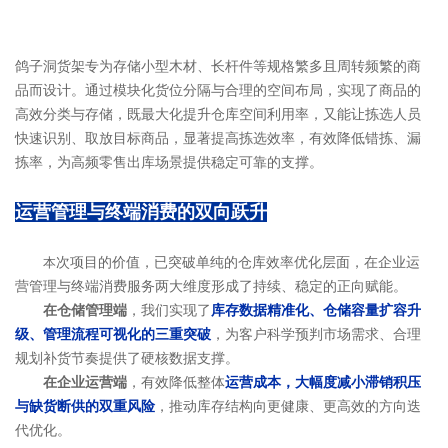
鸽子洞货架专为存储小型木材、长杆件等规格繁多且周转频繁的商
品而设计。通过模块化货位分隔与合理的空间布局，实现了商品的
高效分类与存储，既最大化提升仓库空间利用率，又能让拣选人员
快速识别、取放目标商品，显著提高拣选效率，有效降低错拣、漏
拣率，为高频零售出库场景提供稳定可靠的支撑。
运营管理与终端消费的双向跃升
本
次项目的价值，已突破单纯的仓库效率优化层面，在企业运
营管理与终端消费服务两大维度形成了持续、稳定的正向赋能。
在仓储管理端
，我们实现了
库存数据精准化、仓储容量扩容升
级、管理流程可视化的三重突破
，为客户科学预判市场需求、合理
规划补货节奏提供了硬核数据支撑。
在企业运营端
，有效降低整体
运营成本，大幅度减小滞销积压
与缺货断供的双重风险
，推动库存结构向更健康、更高效的方向迭
代优化。