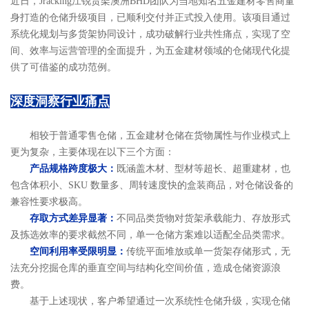
近日，Jracking江锐货架澳洲BHD团队为当地知名五金建材零售商量
身打造的仓储升级项目，已顺利交付并正式投入使用。该项目通过
系统化规划与多货架协同设计，成功破解行业共性痛点，实现了空
间、效率与运营管理的全面提升，为五金建材领域的仓储现代化提
供了可借鉴的成功范例。
深度洞察行业痛点
相较于普通零售仓储，五金建材仓储在货物属性与作业模式上
更为复杂，主要体现在以下三个方面：
产品规格跨度极大：
既涵盖木材、型材等超长、超重建材，也
包含体积小、SKU 数量多、周转速度快的盒装商品，对仓储设备的
兼容性要求极高。
存取方式差异显著：
不同品类货物对货架承载能力、存放形式
及拣选效率的要求截然不同，单一仓储方案难以适配全品类需求。
空间利用率受限明显：
传统平面堆放或单一货架存储形式，无
法充分挖掘仓库的垂直空间与结构化空间价值，造成仓储资源浪
费。
基于上述现状，客户希望通过一次系统性仓储升级，实现仓储