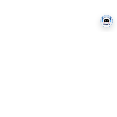
致力于成为专业的全球化
智能仓储设备制造商
优质产品，是走向世界的桥梁！客户满意，是企业永恒的追
求！
联系我们
微信公众号
Copyright © Jracking 江锐. All Right Reserved
苏ICP备 2021049089号-1
13815870463
info@jracking.com
江苏省南京市大光路142号际华广场9楼