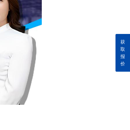
获
取
报
价