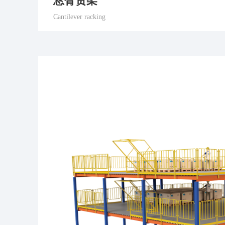
悬臂货架
Cantilever racking