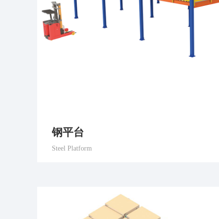
钢平台
Steel Platform