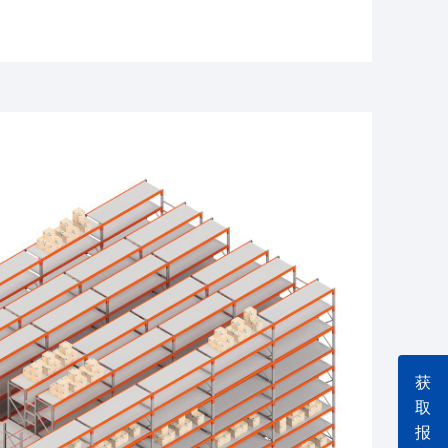
获
取
报