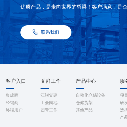
优质产品，是走向世界的桥梁！客户满意，是
联系我们
客户入口
党群工作
产品中心
服
集成商
江锐党建
自动化仓储设备
项
经销商
工会园地
仓储货架
研
终端用户
团青工作
其他产品
选
产