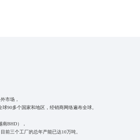
良好的企业信誉
江锐发展至今，积累了雄厚的资金实力，快速增
长离不开的是企业良好的信誉，多年来在与广大
客户的合作中一直恪守承诺，坚决履约。
海外市场，
球90多个国家和地区，经销商网络遍布全球。
南BHD），
目前三个工厂的总年产能已达10万吨。