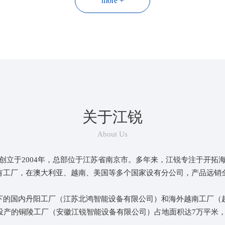
more +
海外项目实施落地
江锐深耕海外市场多年，结合海外生产基地和海
外子公司在当地的影响力，能够很好地提供各种
本地化服务并推进项目高效落地。
关于江锐
About Us
创立于2004年，总部位于江苏省南京市。多年来，江锐专注于开拓
有工厂，在澳大利亚、越南、美国等多个国家设有分公司，产品远销全
下的国内丹阳工厂（江苏北鸿智能设备有限公司）和海外越南工厂（越
式投产的铜陵工厂（安徽江锐智能设备有限公司）占地面积达7万平米，