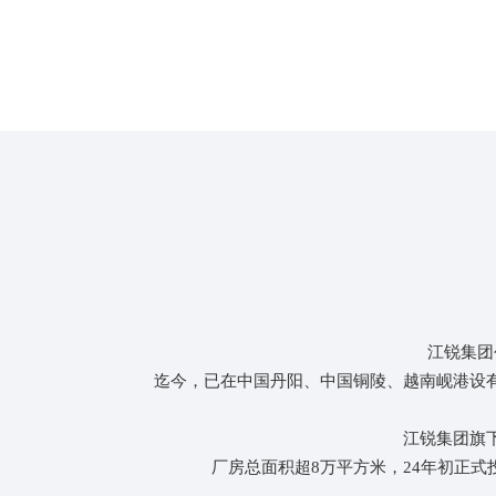
强大的生产能力
江锐拥有生产厂房总面积超5万平方米，年产能近
10万吨。新建的总面积约6万平方米的智能仓储生
产基地投产后将更大幅度地提高产能。
江锐集团
迄今，已在中国丹阳、中国铜陵、越南岘港设
江锐集团旗
厂房总面积超8万平方米，24年初正