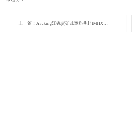
上一篇：Jracking江锐货架诚邀您共赴IMHX
2025
致力于成为专业的全球化
智能仓储设备制造商
优质产品，是走向世界的桥梁！客户满意，是