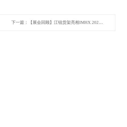
下一篇：【展会回顾】江锐货架亮相IMHX 2025
——英国舞台展示中国智造风采
企业永恒的追求！