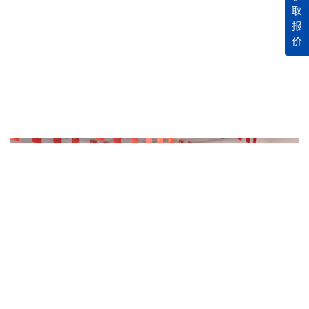
取
报
价