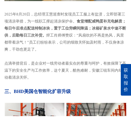
2025年8月20日，总经理王慧巡查时发现员工工服上有盐渍，立即部署三
项清凉举措，为一线职工撑起清凉保护伞。
食堂增配咸鸭蛋补充电解质；
每日午后准点配送特制冰块，置于工位旁瞬间降温；冰箱矿泉水中途不断
供，后勤每日三次补货。
焊工肖师傅赞叹：“风扇吹的不再是热风，风里
都带着凉气！”员工们纷纷表示，公司的细致关怀如及时雨，不仅身体凉
爽，干劲也更足了。
点滴举措背后，是企业对一线劳动者最实在的尊重与呵护，有效保障了高
获
温下的安全生产与工作效率，这个夏天，酷热难耐，安徽江锐车间内却涌
取
动着清凉关怀。
报
价
三、BHD美国仓智能化扩容升级