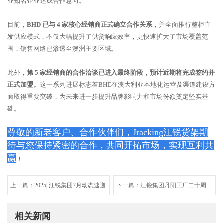
业知名企业达成合作意向。
目前，
BHD 已与 4 家核心经销商正式确立合作关系
，并全面推行整柜直
发供应模式，不仅大幅提升了供货响应效率，更快速扩大了市场覆盖范
围，销售网络已渗透至澳洲主要区域。
此外，
第 5 家经销商的合作洽谈已进入最终阶段，预计近期将完成签约并
正式加盟。
这一系列进展标志着BHD在澳大利亚本地化运营及渠道建设方
面取得重要突破，为未来进一步提升品牌影响力和市场份额奠定坚实基
础。
尊敬的新老客户、合作伙伴们，Jracking江锐货架期
待与您保持紧密的合作，共同开拓市场，实现互利共
赢
！
上一篇：2025| 江锐集团7月动态速递
下一篇：江锐集团丹阳工厂二十周年
庆暨2025年度工厂联谊活动圆满举
行！
相关新闻